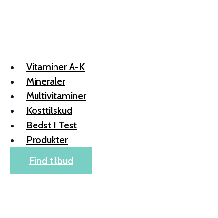
Skip
to
content
Vitaminer A-K
Mineraler
Multivitaminer
Kosttilskud
Bedst I Test
Produkter
Find tilbud