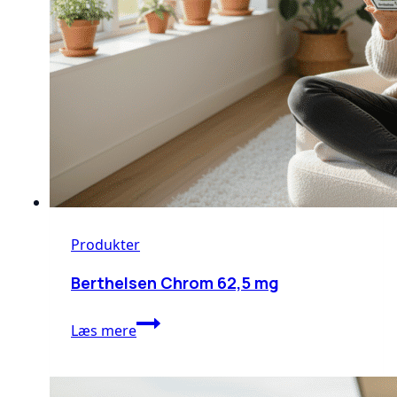
Produkter
Berthelsen Chrom 62,5 mg
Berthelsen
Læs mere
Chrom
62,5
mg