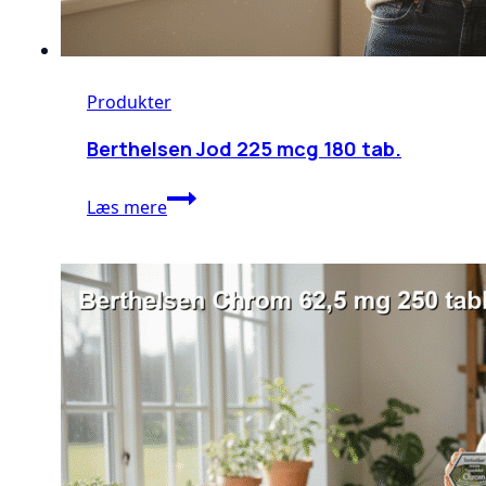
Produkter
Berthelsen Jod 225 mcg 180 tab.
Berthelsen
Læs mere
Jod
225
mcg
180
tab.